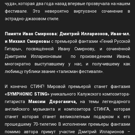
чуда», которая два года назад впервые прозвучала на нашем
фестивале. Это невероятно виртуозное сочинение в
эстрадно-джазовом стиле.
Памяти Иван Смирнова: Дмитрий Илларионов, Иван-мл.
и Михаил Смирновы
с премьерой фантазии «Гений Русской
Гитары», посвящённой Ивану Смирнову, и сочинённой
Дмитрием Илларионовым по произведениям Ивана,
многократно выступавшему у нас, и получившему как
любимцу публики звание «талисман фестиваля».
И конечно СТИНГ! Мировой премьерой станет фантазия
«SYMPHONIC STING»
уникального Калужского композитора-
гитариста
Максим Дороганича,
на темы легендарного
английского музыканта и композитора СТИНГА, которая
станет которая станет великолепным подарком к его
прошедшему 70-тилетию В исполнении премьеры фантазии
помимо автора примут участие Дмитрий Илларионов –