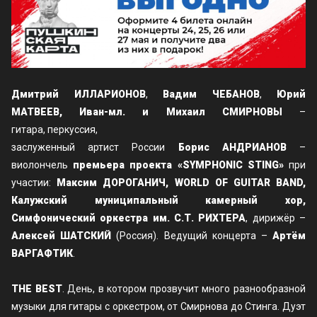
Дмитрий ИЛЛАРИОНОВ
,
Вадим ЧЕБАНОВ
,
Юрий
МАТВЕЕВ,
Иван-мл. и Михаил СМИРНОВЫ
–
гитара, перкуссия,
заслуженный артист России
Борис АНДРИАНОВ
–
виолончель
премьера проекта «SYMPHONIC STING»
при
участии:
Максим ДОРОГАНИЧ, WORLD OF GUITAR BAND,
Калужский муниципальный камерный хор,
Симфонический оркестра им. С.Т. РИХТЕРА
, дирижёр –
Алексей ШАТСКИЙ
(Россия). Ведущий концерта –
Артём
ВАРГАФТИК
.
THE BEST
. День, в котором прозвучит много разнообразной
музыки для гитары с оркестром, от Смирнова до Стинга. Дуэт