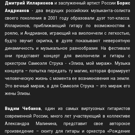
Дмитрий Илларионов
и заслуженный артист России
Борис
Андрианов
- два ведущих российских музыканта-солиста
своего поколения в 2001 году образовали дуэт топ-класса.
Илларионов, приближающий гитару по возможностям к
роялю, и Андрианов, играющий на виолончели с легкостью,
будто звучит скрипка, в дуэте показывают невероятную
динамичность и музыкальное разнообразие. На фестивале
они представят концерт для виолончели и гитары с
оркестром Самюэля Струка - «Элиза, мой мираж». Музыка
концерта – попытка передать ту магию, которая формирует
человеческую жизнь с момента ее возникновения на земле.
Это вечный мираж, а для Самюэля Струка – это мираж его
жены Элизы.
Вадим Чебанов
, один из самых виртуозных гитаристов
современной России, много лет участвующий в коллективе
Александра Малинина, представит свое авторское
произведение – сюиту для гитары и оркестра «Рождение