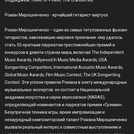
Олдриджем, Tower of Power, The Cranberries.
Роман Мирошниченко - ярчайший гитарист-виртуоз
Роман Мирошниченко – один из самых титулованных фьюжн-
гитаристов, завоевавших мировое признание: ему удалось
стать 50-кратным лауреатом престижнейших премий и
конкурсов в девяти странах мира, включая The Independent
Music Awards, Hollywood In Music Media Awards, USA
Songwriting Competition, International Acoustic Music Awards,
Global Music Awards, Film Music Contest, The UK Songwriting
Contest. Эти успехи привели Романа в элиту международных
музыкальных экспертов: он состоит в Национальной
академии искусства и науки звукозаписи (NARAS),
определяющей номинантов и лауреатов премии «Грэмми».
Безупречная техника игры, яркие импровизации и
незаурядный композиторский талант Романа Мирошниченко
вызвали реальный интерес к совместным выступлениям и