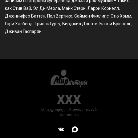
записям со стороны суперзвёзд джаза и рок-музыки – таких,
как Стив Вай, Эл Ди Меола, Майк Стерн, Ларри Кориэлл,
Дженнифер Баттен, Пол Вертико, Саймон Филлипс, Стю Хэмм,
Гари Хасбенд, Трилок Гурту, Вирджил Донати, Банни Брюнель,
Дживан Гаспарян.
XXX
Международный музыкальный
фестиваль