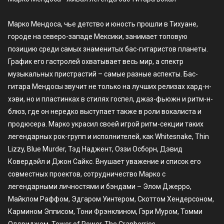
Марко Мендоса, чье детство и юность прошли в Тихуане,
городе на северо-западе Мексики, занимает топовую
позицию среди самых знаменитых бас-гитаристов планеты.
График его гастролей охватывает весь мир, а спектр
музыкальных пристрастий – самые разные аспекты. Бас-
гитара Мендосы звучит не только на лучших релизах хард-н-
хэви, но и пластинках в стилях госпел, джаз-фьюжн и ритм-н-
блюз, где он нередко выступает также в роли вокалиста и
продюсера. Марко украсил своей игрой ритм-секции таких
легендарных рок-групп и исполнителей, как Whitesnake, Thin
Lizzy, Blue Murder, Тэд Наджент, Оззи Осборн, Дэвид
Ковердэйл и Джон Сайкс. Внушает уважение и список его
совместных проектов, сотрудничество Марко с
легендарными личностями и бэндами – Элом Джерро,
Майклом Раффом, Эдгаром Уинтером, Скоттом Хендерсоном,
Кармином Эпписом, Тони Фрэнклином, Гэри Муром, Томми