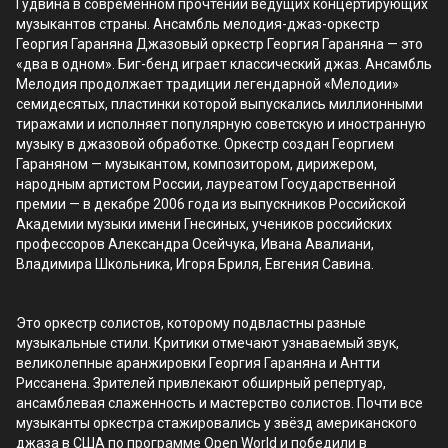
Гудвина в современном прочтении ведущих концертирующих
музыкантов страны. Ансамбль мелодия-джаз-оркестр
Георгия Гараняна Джазовый оркестр Георгия Гараняна — это
«два в одном». Биг-бенд играет классический джаз. Ансамбль
Мелодия продолжает традиции легендарной «Мелодии»
семидесятых, пластинки которой выпускались миллионными
тиражами и исполняет популярную советскую и иностранную
музыку в джазовой обработке. Оркестр создан Георгием
Гараняном — музыкантом, композитором, дирижером,
народным артистом России, лауреатом Государственной
премии — в декабре 2006 года из выпускников Российской
Академии музыки имени Гнесиных, учеников российских
профессоров Александра Осейчука, Ивана Авалиани,
Владимира Школьника, Игоря Бриля, Евгения Савина.
Это оркестр солистов, которому подвластны разные
музыкальные стили. Критики отмечают узнаваемый звук,
великолепные аранжировки Георгия Гараняна и Антти
Риссанена. Зрителей привлекают обширный репертуар,
ансамблевая слаженность и мастерство солистов. Почти все
музыканты оркестра стажировались у звёзд американского
джаза в США по программе Open World и победили в