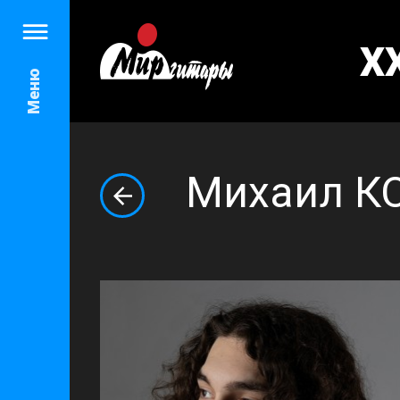
X
Меню
Михаил К