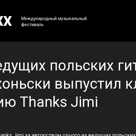
XX
Международный музыкальный
фестиваль
едущих польских ги
оньски выпустил к
ю Thanks Jimi
anks Jimi за авторством одного из ведущих польских