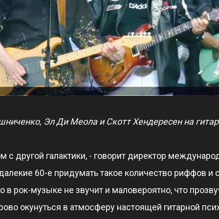
ниченко, Эл Ди Меола и Скотт Хендересен на гитарн
м с другой галактики, - говорит директор междунар
алекие 60-е придумать такое количество риффов и с
 в рок-музыке не звучит и маловероятно, что прозвучи
ово окунуться в атмосферу настоящей гитарной псих