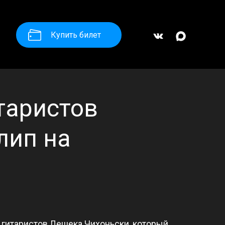
Купить билет
таристов
лип на
 гитаристов Лешека Чихоньски, который