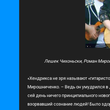
Лешек Чихоньски, Роман Мирош
«Хендрикса не зря называют «гитаристо
Мирошниченко. – Ведь он умудрился в д
сей день ничего принципиального нового
взорвавший сознание людей! Было здор