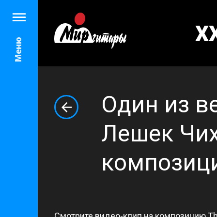
X
Меню
Один из в
Лешек Чих
композици
Cмотрите видео-клип на композицию Th