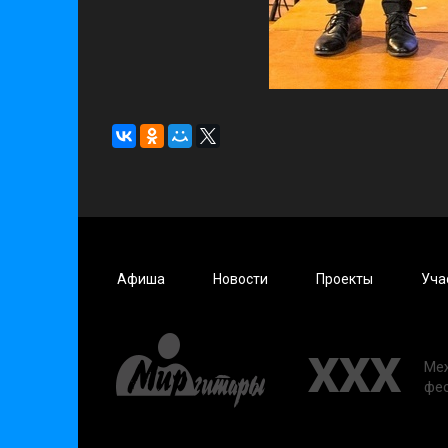
Афиша
Новости
Проекты
Уча
XXX
Ме
фе