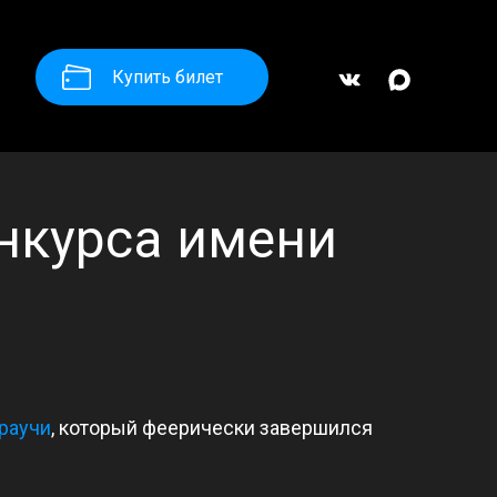
Купить билет
нкурса имени
раучи
, который феерически завершился