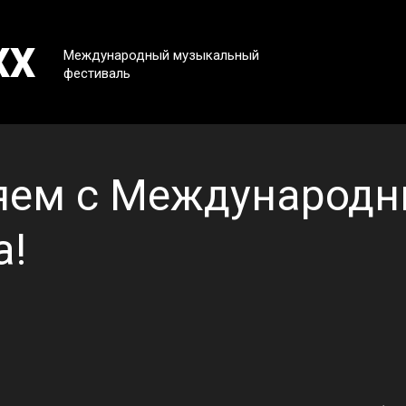
XX
Международный музыкальный
фестиваль
яем с Международ
а!