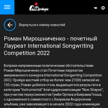
Close menu
Вернуться к списку новостей
але)
Роман Мирошниченко - почетный
Лауреат International Songwriting
Competition 2022
Вопреки напряженным политическим обстоятельствам
Роман Мирошниченко стал Почетным лауреатом
американского конкурса International Songwriting Competition
(ISC). Пройдя жесткий отбор из более чем 21000 записей из
150 стран, Роман добился cтоль выдающегося результата в
категории "Instrumental" благодаря композиции “New Shapes”,
при участии перкуссионистов Гумби Ортиза и Бикрама Гхоша,
с одноименного совместного с Хенриком Андерсеном
альбома, уже завоевавшего в начале 2022 года номинации