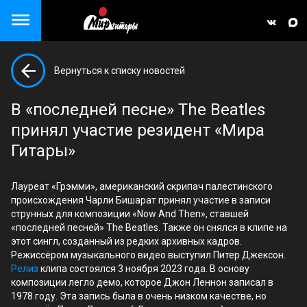
Close menu
Вернуться к списку новостей
але)
В «последней песне» The Beatles
принял участие резидент «Мира
Гитары»
Лауреат «Грэмми», американский скрипач палестинского
проиcхождения Чарли Бишарат принял участие в записи
струнных для композиции «Now And Then», ставшей
«последней песней» The Beatles. Также он снялся в клипе на
этот сингл, созданный из редких архивных кадров.
Режиссёром музыкального видео выступил Питер Джексон.
Релиз
клипа состоялся 3 ноября 2023 года. В основу
композиции легло демо, которое Джон Леннон записал в
1978 году. Эта запись была в очень низком качестве, но