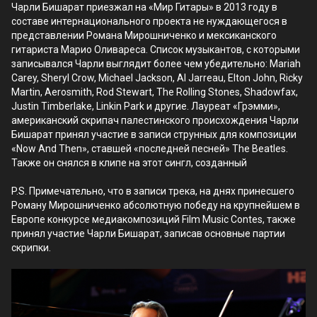
Чарли Бишарат приезжал на «Мир Гитары» в 2013 году в
составе интернационального проекта не нуждающегося в
представлении Романа Мирошниченко и мексиканского
гитариста Марио Оливареса. Список музыкантов, с которыми
записывался Чарли выглядит более чем убедительно: Mariah
Carey, Sheryl Crow, Michael Jackson, Al Jarreau, Elton John, Ricky
Martin, Aerosmith, Rod Stewart, The Rolling Stones, Shadowfax,
Justin Timberlake, Linkin Park и другие. Лауреат «Грэмми»,
американский скрипач палестинского проиcхождения Чарли
Бишарат принял участие в записи струнных для композиции
«Now And Then», ставшей «последней песней» The Beatles.
Также он снялся в клипе на этот сингл, созданный
P.S. Примечательно, что в записи трека, на днях принесшего
Роману Мирошниченко абсолютную победу на крупнейшем в
Европе конкурсе медиакомпозиций Film Music Contes, также
принял участие Чарли Бишарат, записав основные партии
скрипки.