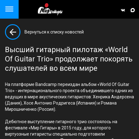
Close menu
Вернуться к списку новостей
але)
Высший гитарный пилотаж «World
Of Guitar Trio» продолжает покорять
слушателей во всем мире
На платформе Bandcamp переиздан альбом «World Of Guitar
Trio» - интернационального проекта объединившего одних из
ведущих в мире акустических гитаристов: Хенрика Андерсена
(Дания), Хосе Антонио Родригеса (Испания) и Романа
Мирошниченко (Россия).
Дебютное выступление гитарного трио состоялось на
фестивале «Мир Гитары» в 2015 году, для которого
виртуозные гитаристы специально подготовили