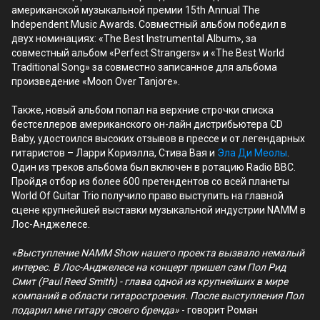
американской музыкальной премии 15th Annual The
Independent Music Awards. Cовместный альбом победил в
двух номинациях: «The Best Instrumental Album», за
совместный альбом «Perfect Strangers» и «The Best World
Traditional Song» за совместно записанное для альбома
произведение «Moon Over Tanjore».
Также, новый альбом попал на верхние строчки списка
бестселлеров американского он-лайн дистрибьютера CD
Baby, удостоился высоких отзывов в прессе и от легендарных
гитаристов – Ларри Кориэлла, Стива Вая и
Эла Ди Меолы
.
Один из треков альбома был включен в ротацию Radio BBC.
Пройдя отбор из более 600 претендентов со всей планеты
World Of Guitar Trio получило право выступить на главной
сцене крупнейшей выставки музыкальной индустрии NAMM в
Лос-Анджелесе.
«Выступление NAMM Show нашего проекта вызвало немалый
интерес. В Лос-Анджелесе на концерт пришел сам Пол Рид
Смит (Paul Reed Smith) - глава одной из крупнейших в мире
компаний в области гитаростроения. После выступления Пол
подарил мне гитару своего бренда»
- говорит Роман